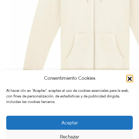
Consentimiento Cookies
Al hacer clic en "Aceptar", aceptas el uso de cookies esenciales para la web,
SUDADERA Matalascañas
60,00
€
con fines de personalización, de estadísticas y de publicidad dirigida,
incluidas las cookies terceros.
Matalascañas
,
SUDADERAS
Seleccionar opciones
Aceptar
Rechazar
FERRÁN STUDIO & ATLANTIC WILDERNESS 2026. Working successfully in