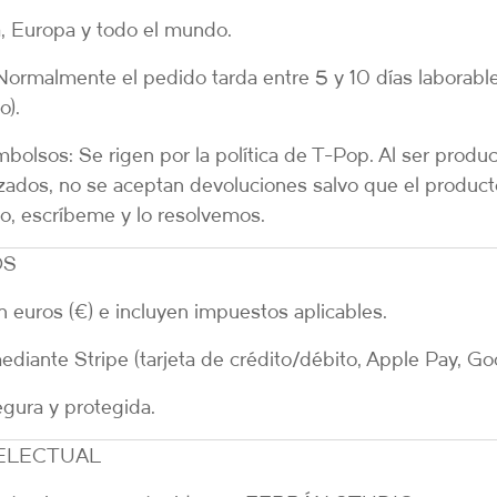
 Europa y todo el mundo.
Normalmente el pedido tarda entre 5 y 10 días laborable
o).
mbolsos:
Se rigen por la política de T-Pop. Al ser produ
ados, no se aceptan devoluciones salvo que el product
go, escríbeme y lo resolvemos.
OS
en
euros (€)
e incluyen impuestos aplicables.
 mediante
Stripe
(tarjeta de crédito/débito, Apple Pay, Go
egura y protegida.
TELECTUAL