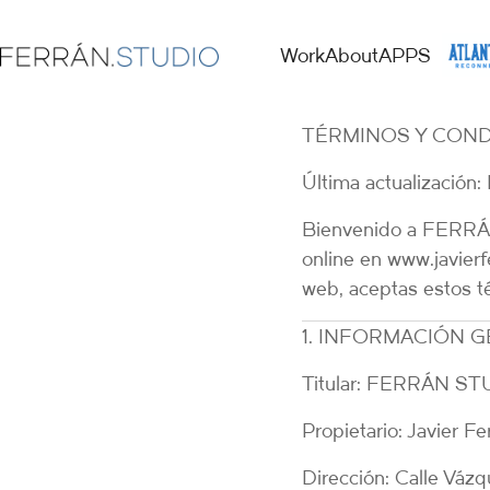
Work
About
APPS
TÉRMINOS Y COND
Última actualización
Bienvenido a
FERRÁ
online en
www.javier
web, aceptas estos t
1. INFORMACIÓN 
Titular:
FERRÁN ST
Propietario:
Javier Fe
Dirección:
Calle Vázq