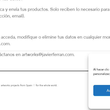
ica y envía tus productos. Solo reciben lo necesario para
ción, email).
acceda, modifique o elimine tus datos en cualquier m
n.com.
táctanos en artworks@javierferran.com.
Al hacer clic
personalizaci
works projects from Spain ♡ for the whole world.
A