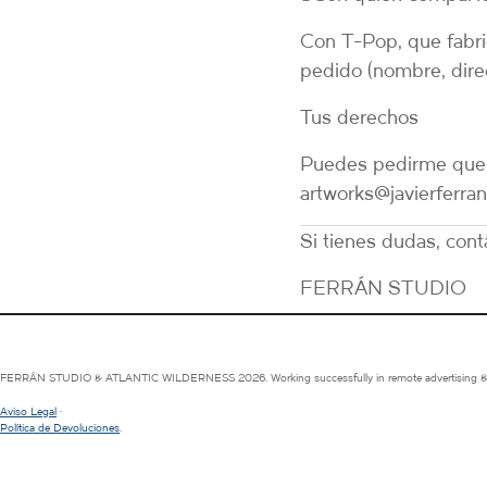
Con
T-Pop
, que fabr
pedido (nombre, direc
Tus derechos
Puedes pedirme que 
artworks@javierferra
Si tienes dudas, con
FERRÁN STUDIO
FERRÁN STUDIO & ATLANTIC WILDERNESS 2026. Working successfully in remote advertising & art
Aviso Legal
·
Política de Devoluciones
.