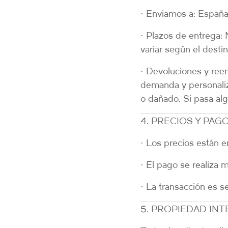
•
Enviamos a:
España,
•
Plazos de entrega:
variar según el destin
•
Devoluciones y ree
demanda y personaliz
o dañado. Si pasa al
4. PRECIOS Y PAG
• Los precios están 
• El pago se realiza
• La transacción es s
5. PROPIEDAD IN