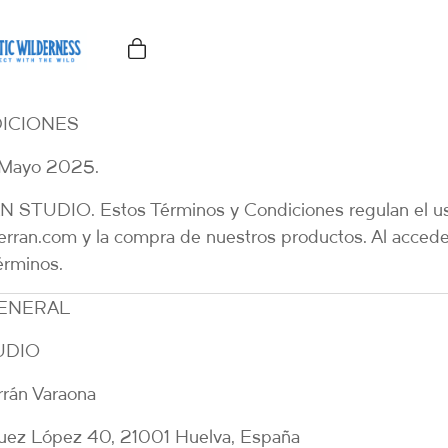
ICIONES
: Mayo 2025.
N STUDIO
. Estos Términos y Condiciones regulan el u
ferran.com
y la compra de nuestros productos. Al acceder 
érminos.
GENERAL
UDIO
rrán Varaona
uez López 40, 21001 Huelva, España