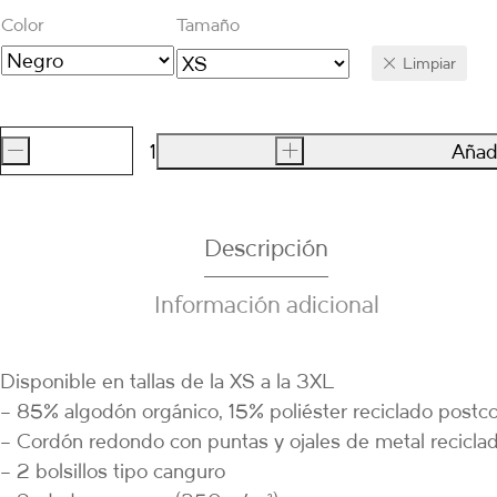
Color
Tamaño
Limpiar
-
+
Añadi
SUDADERA
Tarifa
cantidad
Descripción
Información adicional
Disponible en tallas de la XS a la 3XL
– 85% algodón orgánico, 15% poliéster reciclado post
– Cordón redondo con puntas y ojales de metal recicla
– 2 bolsillos tipo canguro