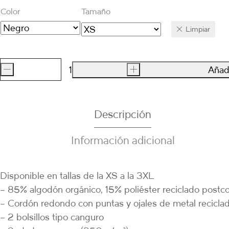
Color
Tamaño
Limpiar
-
+
Añadi
SUDADERA
El
Rompido
Descripción
cantidad
Información adicional
Disponible en tallas de la XS a la 3XL
– 85% algodón orgánico, 15% poliéster reciclado post
– Cordón redondo con puntas y ojales de metal recicla
– 2 bolsillos tipo canguro