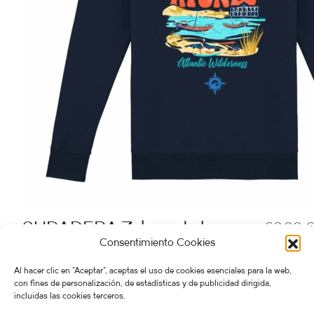
SUDADERA Zahara de los
60,00
€
Consentimiento Cookies
Atunes
SUDADERAS
,
Zahara de los Atunes
Al hacer clic en "Aceptar", aceptas el uso de cookies esenciales para la web,
con fines de personalización, de estadísticas y de publicidad dirigida,
Seleccionar opciones
incluidas las cookies terceros.