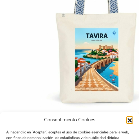
Consentimiento Cookies
BOLSO Tavira
25,00
€
BOLSOS
,
Tavira
Al hacer clic en "Aceptar", aceptas el uso de cookies esenciales para la web,
con fines de personalización, de estadísticas y de publicidad dirigida,