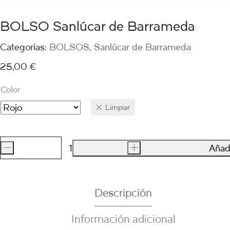
BOLSO Sanlúcar de Barrameda
Categorías:
BOLSOS
,
Sanlúcar de Barrameda
25,00
€
Color
Limpiar
-
+
Añadi
BOLSO
Sanlúcar
de
Descripción
Barrameda
cantidad
Información adicional