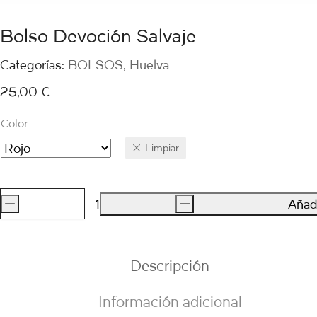
Bolso Devoción Salvaje
Categorías:
BOLSOS
,
Huelva
25,00
€
Color
Limpiar
-
+
Añadi
Bolso
Devoción
Salvaje
Descripción
cantidad
Información adicional