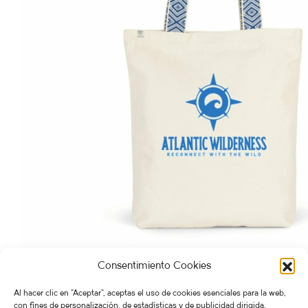
Consentimiento Cookies
BOLSO Atlantic Wilderness
25,00
€
Atlantic Wilderness
,
BOLSOS
Al hacer clic en "Aceptar", aceptas el uso de cookies esenciales para la web,
con fines de personalización, de estadísticas y de publicidad dirigida,