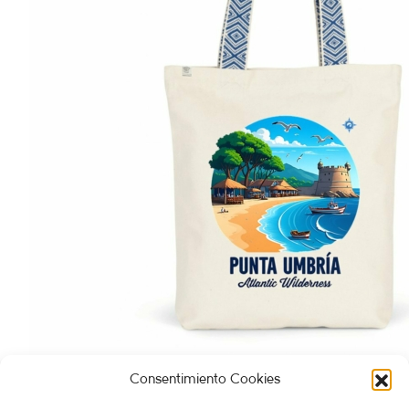
Consentimiento Cookies
BOLSO Punta Umbría
25,00
€