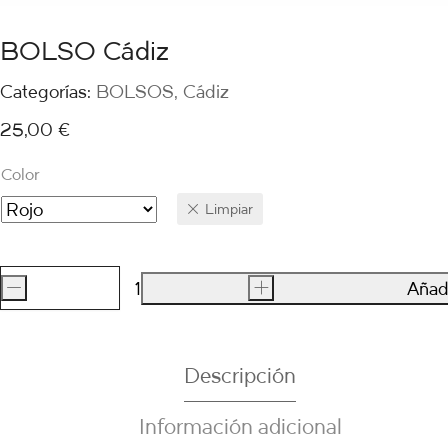
BOLSO Cádiz
Categorías:
BOLSOS
,
Cádiz
25,00
€
Color
Limpiar
-
+
Añadi
BOLSO
Cádiz
cantidad
Descripción
Información adicional