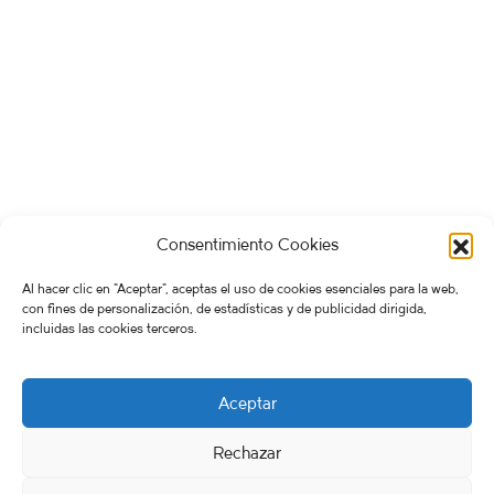
Consentimiento Cookies
Al hacer clic en "Aceptar", aceptas el uso de cookies esenciales para la web,
con fines de personalización, de estadísticas y de publicidad dirigida,
incluidas las cookies terceros.
Aceptar
Rechazar
FERRÁN STUDIO & ATLANTIC WILDERNESS 2026. Working successfully in
remote advertising & artworks projects from Spain ♡ for the whole world.