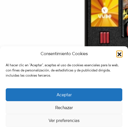
Consentimiento Cookies
Al hacer clic en "Aceptar", aceptas el uso de cookies esenciales para la web,
con fines de personalización, de estadísticas y de publicidad dirigida,
incluidas las cookies terceros.
Aceptar
Rechazar
FERRÁN STUDIO & ATLANTIC WILDERNESS 2026. Working successfully in
remote advertising & artworks projects from Spain ♡ for the whole world.
Ver preferencias
Aviso Legal
·
Política de Devoluciones
.